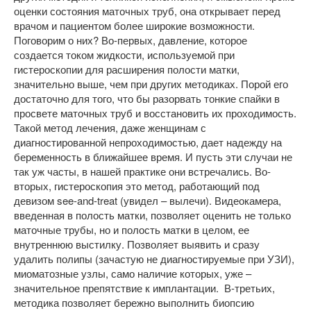
оценки состояния маточных труб, она открывает перед
врачом и пациентом более широкие возможности.
Поговорим о них?
Во-первых, давление, которое
создается током жидкости, используемой при
гистероскопии для расширения полости матки,
значительно выше, чем при других методиках. Порой его
достаточно для того, что бы разорвать тонкие спайки в
просвете маточных труб и восстановить их проходимость.
Такой метод лечения, даже женщинам с
диагностированной непроходимостью, дает надежду на
беременность в ближайшее время. И пусть эти случаи не
так уж часты, в нашей практике они встречались.
Во-
вторых, гистероскопия это метод, работающий под
девизом see-and-treat (увидел – вылечи). Видеокамера,
введенная в полость матки, позволяет оценить не только
маточные трубы, но и полость матки в целом, ее
внутреннюю выстилку. Позволяет выявить и сразу
удалить полипы (зачастую не диагностируемые при УЗИ),
миоматозные узлы, само наличие которых, уже –
значительное препятствие к имплантации.
В-третьих,
методика позволяет бережно выполнить биопсию