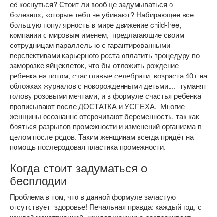
её коснуться? Стоит ли вообще задумываться о
болезнях, которые тебя не убивают? Набирающее все
большую популярность в мире движение child-free,
компании с мировым именем, предлагающие своим
сотрудницам параллельно с гарантированными
перспективами карьерного роста оплатить процедуру по
заморозке яйцеклеток, что бы отложить рождение
ребенка на потом, счастливые селебрити, возраста 40+ на
обложках журналов с новорожденными детьми.... туманят
голову розовыми мечтами, и в формуле счастья ребенка
прописывают после ДОСТАТКА и УСПЕХА.
Многие
женщины осознанно отсрочивают беременность, так как
бояться разрывов промежности и изменений организма в
целом после родов. Таким женщинам всегда придёт на
помощь послеродовая пластика промежности.
Когда стоит задуматься о
бесплодии
Проблема в том, что в данной формуле зачастую
отсутствует здоровье! Печальная правда: каждый год, с
каждой менструацией, каждая женщина растрачивает