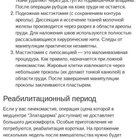
После операции рубцов на коже груди не остается.
Подкожная мастэктомия (с сохранением контура
ареолы). Диссекция и иссечение тканей молочной
железы производится через разрез в области ареолы
груди. Для наложения швов используются полностью
рассасывающиеся хирургические нити. Следы от
манипуляции практически незаметны.
Мастэктомия с липосакцией — это малоинвазивная
процедура. Как правило, назначается при ложной
гинекомастии. Жировые клетки извлекаются через
небольшие проколы (их делают тонкой канюлей) в
области груди. После завершения манипуляции
проколы заклеиваются пластырем.
Реабилитационный период
Если у вас гинекомастия, операция (цена которой в
медцентре “Златадерма” доступная) не доставляет
большого дискомфорта. Особые приготовления не
потребуются, реабилитация короткая. На протяжение
нескольких недель после вмешательства нужно будет