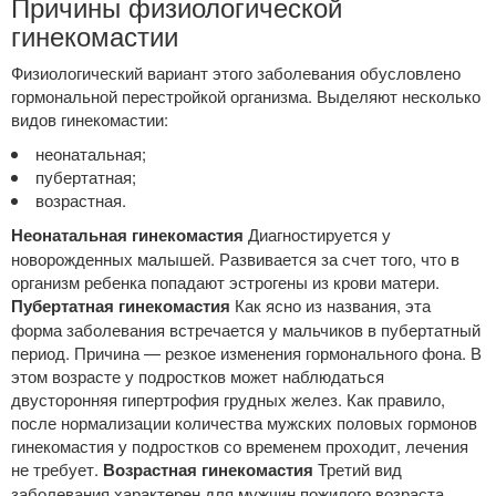
Причины физиологической
гинекомастии
Физиологический вариант этого заболевания обусловлено
гормональной перестройкой организма. Выделяют несколько
видов гинекомастии:
неонатальная;
пубертатная;
возрастная.
Неонатальная гинекомастия
Диагностируется у
новорожденных малышей. Развивается за счет того, что в
организм ребенка попадают эстрогены из крови матери.
Пубертатная гинекомастия
Как ясно из названия, эта
форма заболевания встречается у мальчиков в пубертатный
период. Причина — резкое изменения гормонального фона. В
этом возрасте у подростков может наблюдаться
двусторонняя гипертрофия грудных желез. Как правило,
после нормализации количества мужских половых гормонов
гинекомастия у подростков со временем проходит, лечения
не требует.
Возрастная гинекомастия
Третий вид
заболевания характерен для мужчин пожилого возраста.