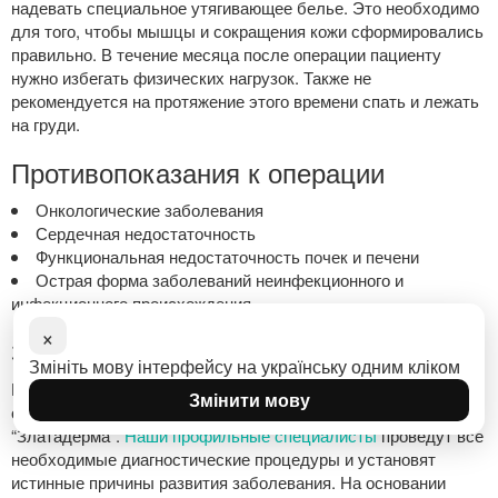
надевать специальное утягивающее белье. Это необходимо
для того, чтобы мышцы и сокращения кожи сформировались
правильно. В течение месяца после операции пациенту
нужно избегать физических нагрузок. Также не
рекомендуется на протяжение этого времени спать и лежать
на груди.
Противопоказания к операции
Онкологические заболевания
Сердечная недостаточность
Функциональная недостаточность почек и печени
Острая форма заболеваний неинфекционного и
инфекционного происхождения.
×
Заключение
Змініть мову інтерфейсу на українську одним кліком
Если у вас есть проблемы с состоянием молочных желез,
Змінити мову
обращайтесь за помощью в медицинский центр
“Златадерма”.
Наши профильные специалисты
проведут все
необходимые диагностические процедуры и установят
истинные причины развития заболевания. На основании